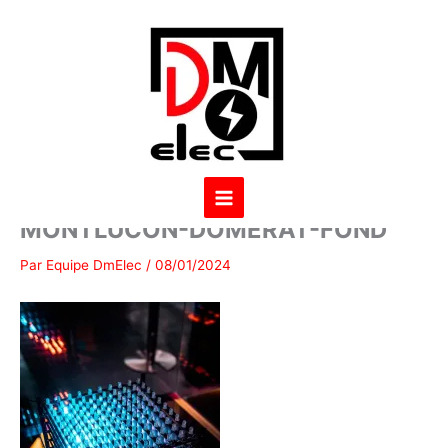
Aller
au
contenu
DM-ELEC-03-ELECTRICIEN-
MONTLUCON-DOMERAT-FOND
Par
Equipe DmElec
/
08/01/2024